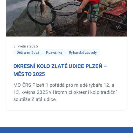
6. května 2025
Děti a mládež
Pozvánka
Rybářské závody
OKRESNÍ KOLO ZLATÉ UDICE PLZEŇ –
MĚSTO 2025
MO ČRS Plzeň 1 pořádá pro mladé rybáře 12. a
13. května 2025 v Hromnici okresní kolo tradiční
soutěže Zlatá udice.